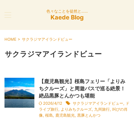
色々なことを徒然と……
Kaede Blog
HOME
>
サクラジマアイランドビュー
サクラジマアイランドビュー
【鹿児島観光】桜島フェリー「よりみ
ちクルーズ」と周遊バスで巡る絶景！
絶品黒豚とんかつも堪能
2026/4/12
サクラジマアイランドビュー
,
ド
ライブ旅行
,
よりみちクルーズ
,
九州旅行
,
叫びの肖
像
,
桜島
,
鹿児島観光
,
黒豚とんかつ