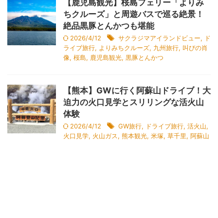
【鹿児島観光】桜島フェリー「よりみ
ちクルーズ」と周遊バスで巡る絶景！
絶品黒豚とんかつも堪能
2026/4/12
サクラジマアイランドビュー
,
ド
ライブ旅行
,
よりみちクルーズ
,
九州旅行
,
叫びの肖
像
,
桜島
,
鹿児島観光
,
黒豚とんかつ
【熊本】GWに行く阿蘇山ドライブ！大
迫力の火口見学とスリリングな活火山
体験
2026/4/12
GW旅行
,
ドライブ旅行
,
活火山
,
火口見学
,
火山ガス
,
熊本観光
,
米塚
,
草千里
,
阿蘇山