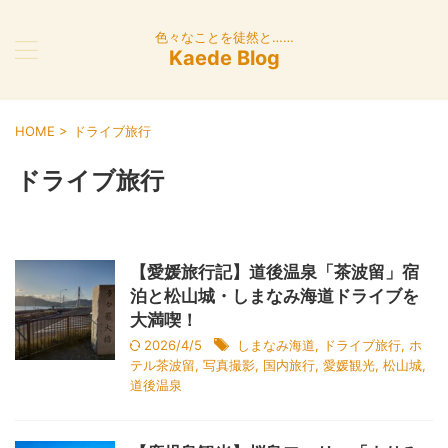
色々なことを徒然と……
Kaede Blog
HOME
>
ドライブ旅行
ドライブ旅行
【愛媛旅行記】道後温泉「茶波留」宿
泊と松山城・しまなみ海道ドライブを
大満喫！
2026/4/5
しまなみ海道
,
ドライブ旅行
,
ホ
テル茶波留
,
写真撮影
,
国内旅行
,
愛媛観光
,
松山城
,
道後温泉