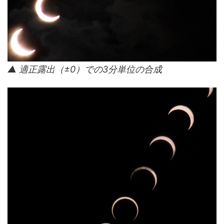
▲ 適正露出（±0）での3分単位の合成