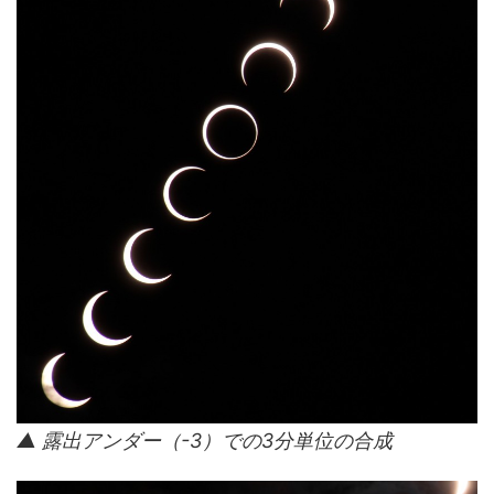
▲ 露出アンダー（-3）での3分単位の合成