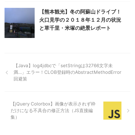
【熊本観光】冬の阿蘇山ドライブ！
火口見学の２０１８年１２月の状況
と草千里・米塚の絶景レポート
【Java】log4jdbcで「setStringは32766文字未
満…」エラー！CLOB登録時のAbstractMethodError
回避策
【jQuery Colorbox】画像が表示されず枠
だけになる不具合の修正方法（JS直接編
集）