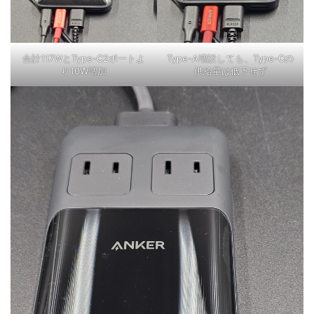
合計117WとType-C2ポートよ
Type-A増設しても、Type-Cの
り10W増加
供給量は低下せず