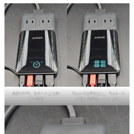
合計127W、3ポートより約
Type-Cは変化なし、Type－A
10W増加
は電力量調整してるっぽい