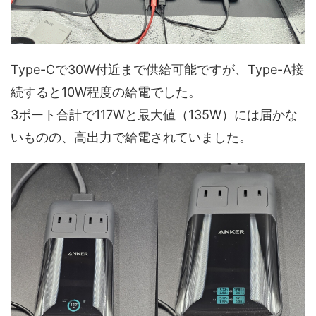
Type-Cで30W付近まで供給可能ですが、Type-A接
続すると10W程度の給電でした。
3ポート合計で117Wと最大値（135W）には届かな
いものの、高出力で給電されていました。