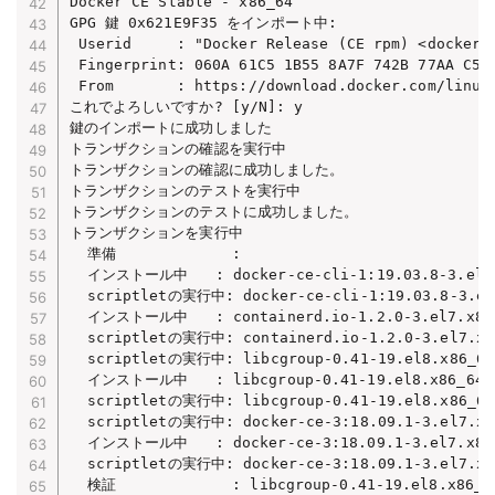
Docker CE Stable - x86_64                       
GPG 鍵 0x621E9F35 をインポート中:

 Userid     : "Docker Release (CE rpm) <docker@d
 Fingerprint: 060A 61C5 1B55 8A7F 742B 77AA C52F
 From       : https://download.docker.com/linux/
これでよろしいですか? [y/N]: y

鍵のインポートに成功しました

トランザクションの確認を実行中

トランザクションの確認に成功しました。

トランザクションのテストを実行中

トランザクションのテストに成功しました。

トランザクションを実行中

  準備             :                             
  インストール中   : docker-ce-cli-1:19.03.8-3.el7.x
  scriptletの実行中: docker-ce-cli-1:19.03.8-3.el7
  インストール中   : containerd.io-1.2.0-3.el7.x86_6
  scriptletの実行中: containerd.io-1.2.0-3.el7.x86
  scriptletの実行中: libcgroup-0.41-19.el8.x86_64 
  インストール中   : libcgroup-0.41-19.el8.x86_64   
  scriptletの実行中: libcgroup-0.41-19.el8.x86_64 
  scriptletの実行中: docker-ce-3:18.09.1-3.el7.x86
  インストール中   : docker-ce-3:18.09.1-3.el7.x86_6
  scriptletの実行中: docker-ce-3:18.09.1-3.el7.x86
  検証             : libcgroup-0.41-19.el8.x86_64