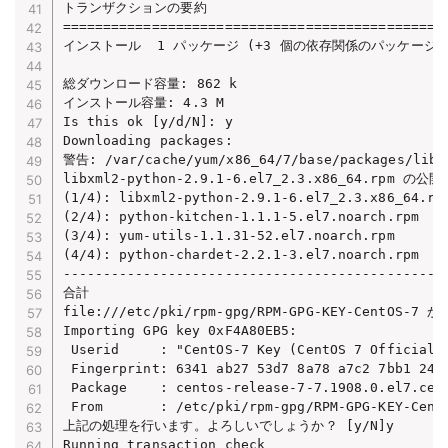
トランザクションの要約

================================================
インストール  1 パッケージ (+3 個の依存関係のパッケージ)

総ダウンロード容量: 862 k

インストール容量: 4.3 M

Is this ok [y/d/N]: y

Downloading packages:

警告: /var/cache/yum/x86_64/7/base/packages/libx
libxml2-python-2.9.1-6.el7_2.3.x86_64.rp
(1/4): libxml2-python-2.9.1-6.el7_2.3.x86_64.rpm
(2/4): python-kitchen-1.1.1-5.el7.noarch.rpm    
(3/4): yum-utils-1.1.31-52.el7.noarch.rpm       
(4/4): python-chardet-2.2.1-3.el7.noarch.rpm    
------------------------------------------------
合計                                             
file:///etc/pki/rpm-gpg/RPM-GPG-KEY-CentOS-
Importing GPG key 0xF4A80EB5:

 Userid     : "CentOS-7 Key (CentOS 7 Official S
 Fingerprint: 6341 ab27 53d7 8a78 a7c2 7bb1 24c6
 Package    : centos-release-7-7.1908.0.el7.cent
 From       : /etc/pki/rpm-gpg/RPM-GPG-KEY-CentO
上記の処理を行います。よろしいでしょうか？ [y/N]y

Running transaction check
