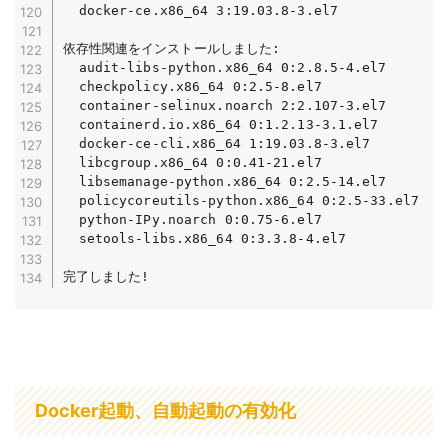
  docker-ce.x86_64 3:19.03.8-3.el7

依存性関連をインストールしました:

  audit-libs-python.x86_64 0:2.8.5-4.el7

  checkpolicy.x86_64 0:2.5-8.el7

  container-selinux.noarch 2:2.107-3.el7

  containerd.io.x86_64 0:1.2.13-3.1.el7

  docker-ce-cli.x86_64 1:19.03.8-3.el7

  libcgroup.x86_64 0:0.41-21.el7

  libsemanage-python.x86_64 0:2.5-14.el7

  policycoreutils-python.x86_64 0:2.5-33.el7

  python-IPy.noarch 0:0.75-6.el7

  setools-libs.x86_64 0:3.3.8-4.el7

完了しました!
Docker起動、自動起動の有効化