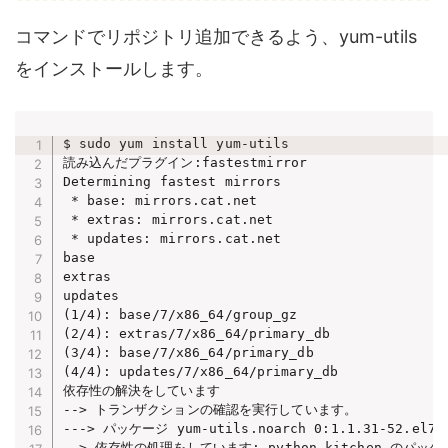
コマンドでリポジトリ追加できるよう、yum-utils
をインストールします。
$ sudo yum install yum-utils

読み込んだプラグイン:fastestmirror

Determining fastest mirrors

 * base: mirrors.cat.net

 * extras: mirrors.cat.net

 * updates: mirrors.cat.net

base                                            
extras                                          
updates                                         
(1/4): base/7/x86_64/group_gz                   
(2/4): extras/7/x86_64/primary_db               
(3/4): base/7/x86_64/primary_db                 
(4/4): updates/7/x86_64/primary_db              
依存性の解決をしています

--> トランザクションの確認を実行しています。

---> パッケージ yum-utils.noarch 0:1.1.31-52.el
--> 依存性の処理をしています: python-kitchen のパッケージ: 