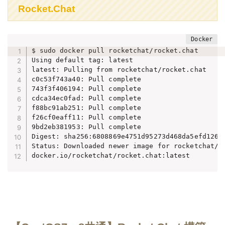
Rocket.Chat
$ sudo docker pull rocketchat/rocket.chat

Using default tag: latest

latest: Pulling from rocketchat/rocket.chat

c0c53f743a40: Pull complete

743f3f406194: Pull complete

cdca34ec0fad: Pull complete

f88bc91ab251: Pull complete

f26cf0eaff11: Pull complete

9bd2eb381953: Pull complete

Digest: sha256:6808869e4751d95273d468da5efd1262a
Status: Downloaded newer image for rocketchat/ro
docker.io/rocketchat/rocket.chat:latest