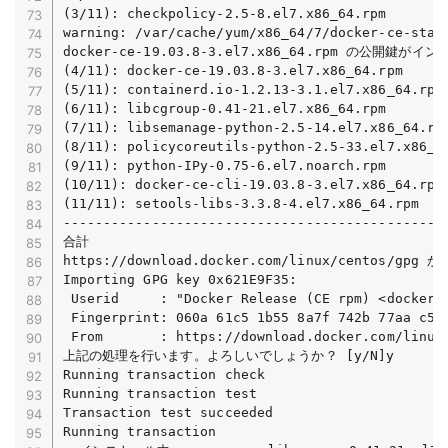
(3/11): checkpolicy-2.5-8.el7.x86_64.rpm        
warning: /var/cache/yum/x86_64/7/docker-ce-stab
docker-ce-19.03.8-3.el7.x86_64.rpm の公開鍵が
(4/11): docker-ce-19.03.8-3.el7.x86_64.rpm      
(5/11): containerd.io-1.2.13-3.1.el7.x86_64.rpm 
(6/11): libcgroup-0.41-21.el7.x86_64.rpm        
(7/11): libsemanage-python-2.5-14.el7.x86_64.rpm
(8/11): policycoreutils-python-2.5-33.el7.x86_64
(9/11): python-IPy-0.75-6.el7.noarch.rpm        
(10/11): docker-ce-cli-19.03.8-3.el7.x86_64.rpm 
(11/11): setools-libs-3.3.8-4.el7.x86_64.rpm    
------------------------------------------------
合計                                             
https://download.docker.com/linux/centos/gp
Importing GPG key 0x621E9F35:

 Userid     : "Docker Release (CE rpm) <docker@d
 Fingerprint: 060a 61c5 1b55 8a7f 742b 77aa c52f
 From       : https://download.docker.com/linux/
上記の処理を行います。よろしいでしょうか？ [y/N]y

Running transaction check

Running transaction test

Transaction test succeeded

Running transaction
