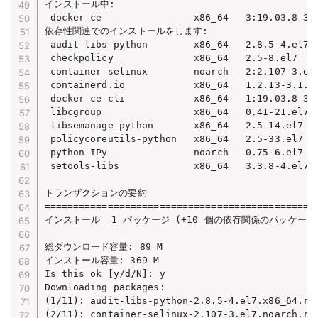
インストール中:

 docker-ce                x86_64   3:19.03.8-3.e
依存性関連でのインストールをします:

 audit-libs-python        x86_64   2.8.5-4.el7  
 checkpolicy              x86_64   2.5-8.el7    
 container-selinux        noarch   2:2.107-3.el7
 containerd.io            x86_64   1.2.13-3.1.el
 docker-ce-cli            x86_64   1:19.03.8-3.e
 libcgroup                x86_64   0.41-21.el7  
 libsemanage-python       x86_64   2.5-14.el7   
 policycoreutils-python   x86_64   2.5-33.el7   
 python-IPy               noarch   0.75-6.el7   
 setools-libs             x86_64   3.3.8-4.el7  
トランザクションの要約

================================================
インストール  1 パッケージ (+10 個の依存関係のパッケージ)
総ダウンロード容量: 89 M

インストール容量: 369 M

Is this ok [y/d/N]: y

Downloading packages:

(1/11): audit-libs-python-2.8.5-4.el7.x86_64.rpm
(2/11): container-selinux-2.107-3.el7.noarch.rpm