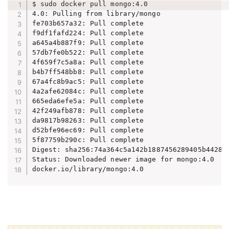
$ sudo docker pull mongo:4.0

4.0: Pulling from library/mongo

fe703b657a32: Pull complete

f9df1fafd224: Pull complete

a645a4b887f9: Pull complete

57db7fe0b522: Pull complete

4f659f7c5a8a: Pull complete

b4b7ff548bb8: Pull complete

67a4fc8b9ac5: Pull complete

4a2afe62084c: Pull complete

665eda6efe5a: Pull complete

42f249afb878: Pull complete

da9817b98263: Pull complete

d52bfe96ec69: Pull complete

5f87759b290c: Pull complete

Digest: sha256:74a364c5a142b1887456289405b4428f6
Status: Downloaded newer image for mongo:4.0

docker.io/library/mongo:4.0