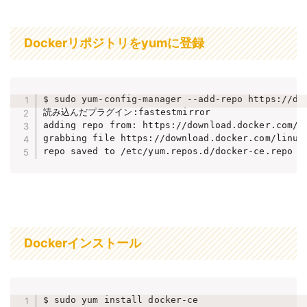
Dockerリポジトリをyumに登録
$ sudo yum-config-manager --add-repo https://dow
読み込んだプラグイン:fastestmirror

adding repo from: https://download.docker.com/li
grabbing file https://download.docker.com/linux/
repo saved to /etc/yum.repos.d/docker-ce.repo
Dockerインストール
$ sudo yum install docker-ce
