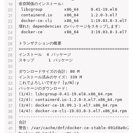
依存関係のインストール:

 libcgroup         x86_64     0.41-19.el8       
 containerd.io     x86_64     1.2.0-3.el7       
 docker-ce-cli     x86_64     1:19.03.8-3.el7   
壊れた dependencies のパッケージをスキップします:

 docker-ce         x86_64     3:19.03.8-3.el7   
トランザクションの概要

================================================
インストール  4 パッケージ

スキップ      1 パッケージ

ダウンロードサイズの合計: 80 M

インストール済みのサイズ: 339 M

これでよろしいですか? [y/N]:y

パッケージのダウンロード:

(1/4): libcgroup-0.41-19.el8.x86_64.rpm         
(2/4): containerd.io-1.2.0-3.el7.x86_64.rpm     
(3/4): docker-ce-18.09.1-3.el7.x86_64.rpm       
(4/4): docker-ce-cli-19.03.8-3.el7.x86_64.rpm   
------------------------------------------------
合計                                             
警告: /var/cache/dnf/docker-ce-stable-091d8a9c23