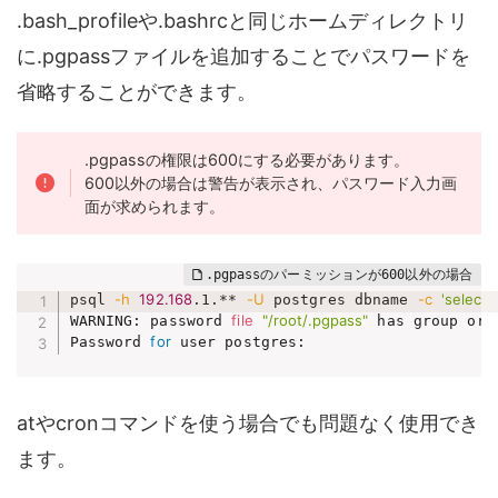
.bash_profileや.bashrcと同じホームディレクトリ
に.pgpassファイルを追加することでパスワードを
省略することができます。
.pgpassの権限は600にする必要があります。
600以外の場合は警告が表示され、パスワード入力画
面が求められます。
-h
192.168
-U
-c
'select 
psql 
.1.** 
 postgres dbname 
file
"/root/.pgpass"
WARNING: password 
 has group or 
for
Password 
 user postgres:
atやcronコマンドを使う場合でも問題なく使用でき
ます。