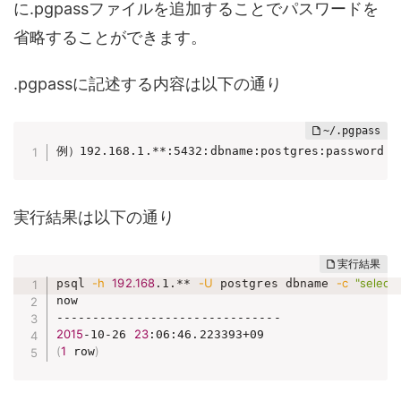
に.pgpassファイルを追加することでパスワードを
省略することができます。
.pgpassに記述する内容は以下の通り
例）192.168.1.**:5432:dbname:postgres:password
実行結果は以下の通り
-h
192.168
-U
-c
"select
psql 
.1.** 
 postgres dbname 
now

2015
23
-10-26 
(
1
)
 row