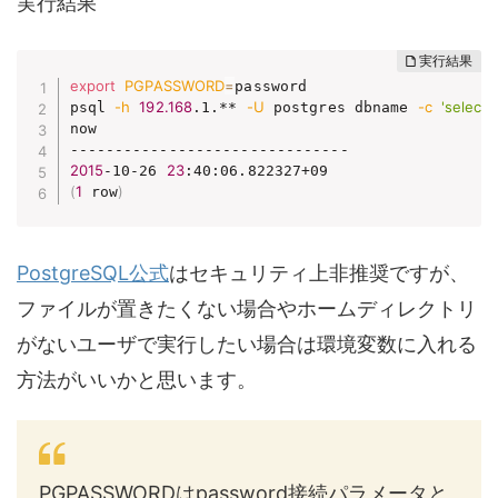
実行結果
export
PGPASSWORD
=
password

-h
192.168
-U
-c
'select 
psql 
.1.** 
 postgres dbname 
now

2015
23
-10-26 
(
1
)
 row
PostgreSQL公式
はセキュリティ上非推奨ですが、
ファイルが置きたくない場合やホームディレクトリ
がないユーザで実行したい場合は環境変数に入れる
方法がいいかと思います。
PGPASSWORDはpassword接続パラメータと