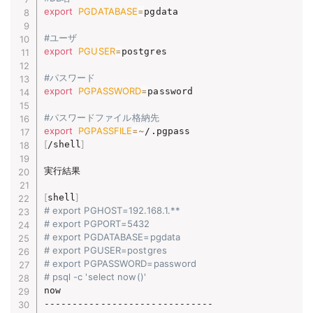
export
PGDATABASE
=
pgdata

#ユーザ
export
PGUSER
=
postgres

#パスワード
export
PGPASSWORD
=
password

#パスワードファイル格納先
export
PGPASSFILE
=~
[
]
/shell
実行結果

[
]
shell
# export PGHOST=192.168.1.**
# export PGPORT=5432
# export PGDATABASE=pgdata
# export PGUSER=postgres
# export PGPASSWORD=password
# psql -c 'select now()'
now
